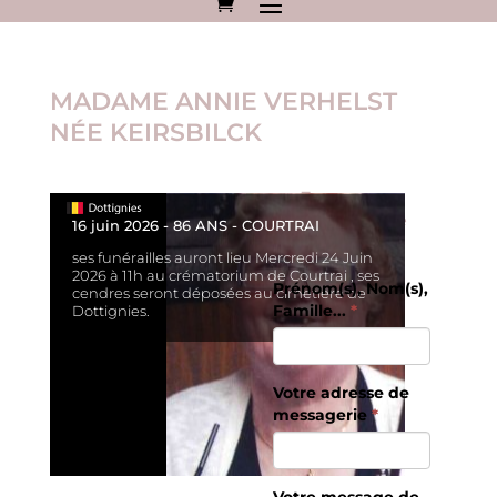
MADAME ANNIE VERHELST
NÉE KEIRSBILCK
Envoyez un
message de
16 juin 2026 - 86 ANS - COURTRAI
soutien.
ses funérailles auront lieu Mercredi 24 Juin
2026 à 11h au crématorium de Courtrai , ses
Prénom(s), Nom(s),
cendres seront déposées au cimetière de
Famille...
*
Dottignies.
Votre adresse de
messagerie
*