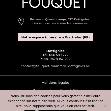
114 rue du Quevaucamps, 7711 Dottignies
Intervention dans toutes les communes
Dottignies
Tél. 056 589 772
Mob. 0478 157 202
contact@fouquet-marbrerie-dottignies.be
Mentions légales
–
Politique de confidentialité
–
Nous utilisons des cookies pour vous garantir la meilleure
Conditions générales de ventes
expérience sur notre site web. Si vous continuez à utiliser ce
–
site, nous supposerons que vous en êtes satisfait.
Contact
–