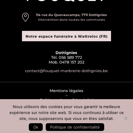
114 rue du Quevaucamps, 7711 Dottignies
Intervention dans toutes les communes
Dottignies
Tél. 056 589 772
Mob. 0478 157 202
contact@fouquet-marbrerie-dottignies.be
Mentions légales
–
Politique de confidentialité
–
Nous utilisons des cookies pour vous garantir la meilleure
Conditions générales de ventes
expérience sur notre site web. Si vous continuez à utiliser ce
–
site, nous supposerons que vous en êtes satisfait.
Contact
–
Ok
Politique de confidentialité
Mon compte