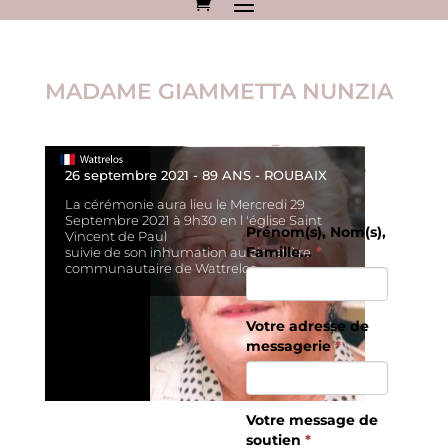
MADAME GIAMMETTA NUNZIA
Envoyez un
message de
26 septembre 2021 - 89 ANS - ROUBAIX
soutien.
La cérémonie aura lieu le Mercredi 29
Septembre 2021 à 9h30 en l 'église Saint
Prénom(s), Nom(s),
Vincent de Paul
Famille...
*
suivie de son inhumation au cimetière
communautaire de Wattrelos.
Votre adresse de
messagerie
*
Votre message de
soutien
*